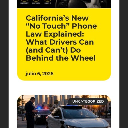
California’s New
“No Touch” Phone
Law Explained:
What Drivers Can
(and Can’t) Do
Behind the Wheel
julio 6, 2026
UNCATEGORIZED