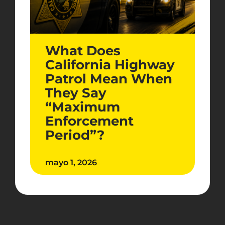
What Does
California Highway
Patrol Mean When
They Say
“Maximum
Enforcement
Period”?
mayo 1, 2026