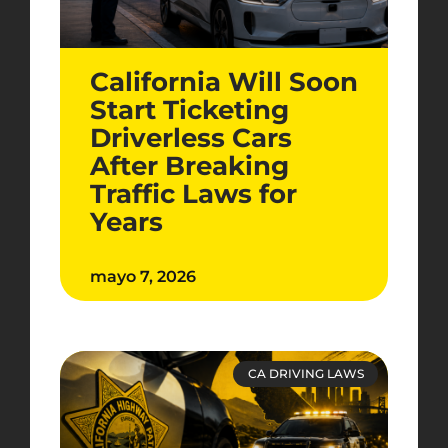
California Will Soon
Start Ticketing
Driverless Cars
After Breaking
Traffic Laws for
Years
mayo 7, 2026
CA DRIVING LAWS