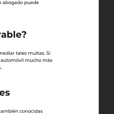
 Un abogado puede
rable?
ediar tales multas. Si
de automóvil mucho más
.
les
, también conocidas